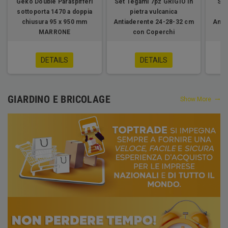
Geko Double Paraspifferi
Set Tegami 7pz GRIGIO in
Set
sottoporta 1470 a doppia
pietra vulcanica
chiusura 95 x 950 mm
Antiaderente 24-28-32 cm
Anti
MARRONE
con Coperchi
DETAILS
DETAILS
GIARDINO E BRICOLAGE
Show More