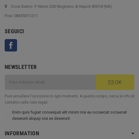
Dove Siamo: P. Nenni 22B Mugnano di Napoli 80018 (NA)
P.iva: 08435011211
SEGUICI
Facebook
NEWSLETTER
OK
Puoi annullare l'iscrizione in ogni momenti. A questo scopo, cerca le info di
contatto nelle note legali.
Enim quis fugiat consequat elit minim nisi eu occaecat occaecat
deserunt aliquip nisi ex deserunt.
INFORMATION