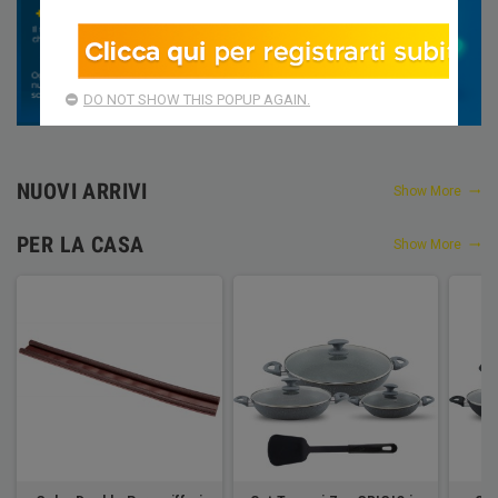
DO NOT SHOW THIS POPUP AGAIN.
NUOVI ARRIVI
Show More
PER LA CASA
Show More