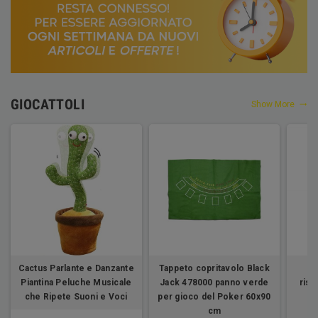
GIOCATTOLI
Show More
Cactus Parlante e Danzante
Tappeto copritavolo Black
It
Piantina Peluche Musicale
Jack 478000 panno verde
rist
che Ripete Suoni e Voci
per gioco del Poker 60x90
80
cm