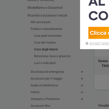
Modellismo e Giocattoli
Ricambi e accessori veicoli
Altri accessori
Pulizia e manutenzione
Cura parti verniciate
Cura del motore
DO NOT SHOW
Cura degli interni
Rimozione neve e ghiaccio
Vasca 
Luci e indicatori
TA04
Sicurezza ed emergenza
Accessori per il viaggio
Audio ed elettronica
Interni
Vestiario e Protezioni
Visualiz
Accessori Bici