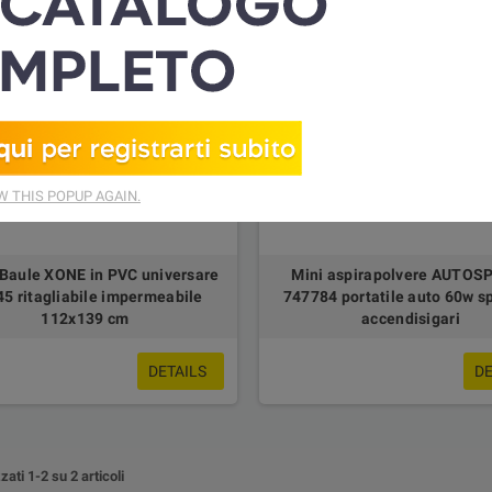
 THIS POPUP AGAIN.
Baule XONE in PVC universare
Mini aspirapolvere AUTOS
5 ritagliabile impermeabile
747784 portatile auto 60w s
112x139 cm
accendisigari
DETAILS
DE
zati 1-2 su 2 articoli