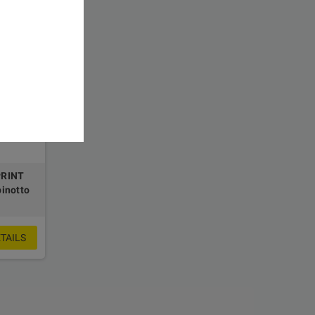
PRINT
pinotto
TAILS