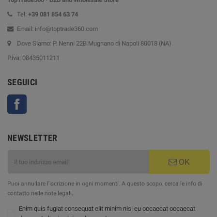
Tel:
+39
081 854 63 74
Email: info@toptrade360.com
Dove Siamo: P. Nenni 22B Mugnano di Napoli 80018 (NA)
P.iva: 08435011211
SEGUICI
Facebook
NEWSLETTER
OK
Puoi annullare l'iscrizione in ogni momenti. A questo scopo, cerca le info di
contatto nelle note legali.
Enim quis fugiat consequat elit minim nisi eu occaecat occaecat