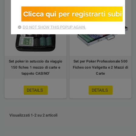
DO NOT SHOW THIS POPUP AGAIN.
Set poker in astuccio da viaggio
Set per Poker Professionale 500
150 fiches 1 mazzo di carte e
Fiches con Valigetta e 2 Mazzi di
tappeto CASINO'
Carte
DETAILS
DETAILS
Visualizzati 1-2 su 2 articoli