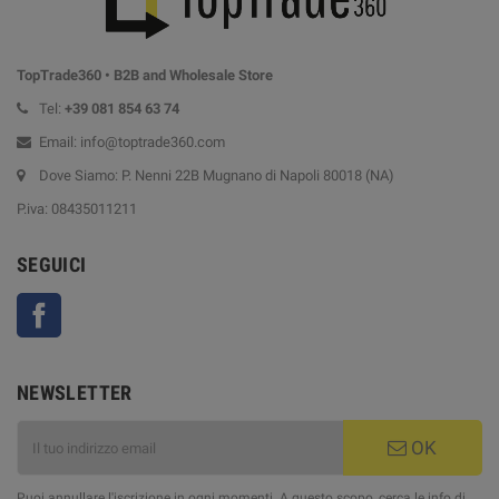
TopTrade360 • B2B and Wholesale Store
Tel:
+39
081 854 63 74
Email: info@toptrade360.com
Dove Siamo: P. Nenni 22B Mugnano di Napoli 80018 (NA)
P.iva: 08435011211
SEGUICI
Facebook
NEWSLETTER
OK
Puoi annullare l'iscrizione in ogni momenti. A questo scopo, cerca le info di