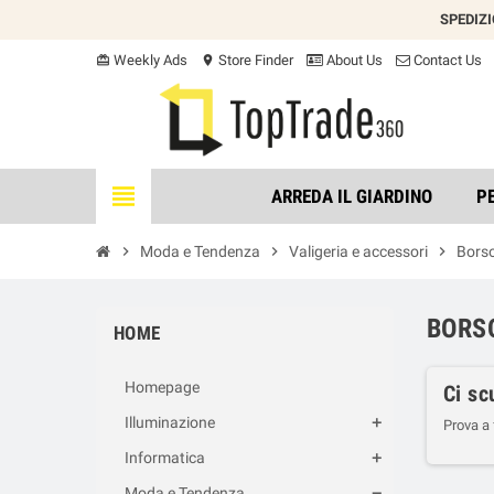
SPEDIZ
Weekly Ads
Store Finder
About Us
Contact Us
card_giftcard
location_on
view_headline
ARREDA IL GIARDINO
P
chevron_right
Moda e Tendenza
chevron_right
Valigeria e accessori
chevron_right
Bors
BORS
HOME
Homepage
Ci sc
Illuminazione
Prova a
Informatica
Moda e Tendenza