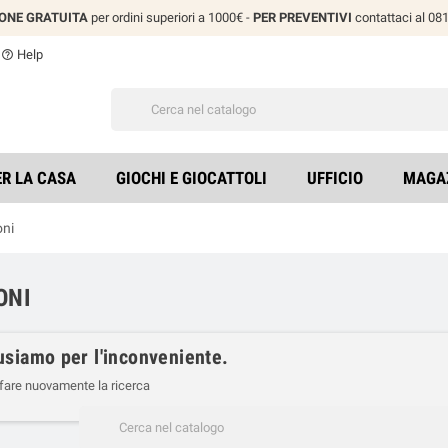
IONE GRATUITA
per ordini superiori a 1000€ -
PER PREVENTIVI
contattaci al 0
Help
help_outline
ER LA CASA
GIOCHI E GIOCATTOLI
UFFICIO
MAGA
oni
ONI
usiamo per l'inconveniente.
 fare nuovamente la ricerca