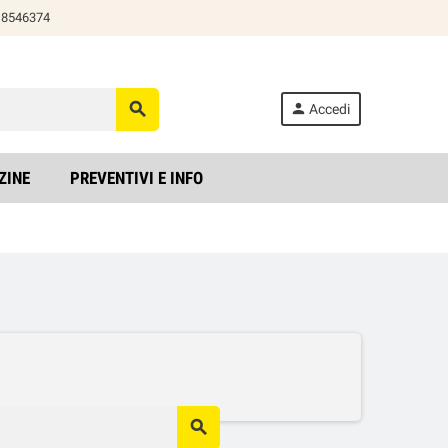
818546374
search
person
Accedi
ZINE
PREVENTIVI E INFO
search