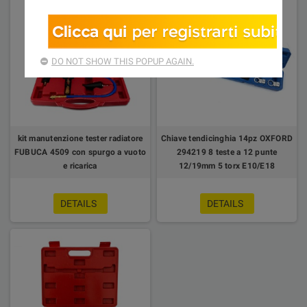
DO NOT SHOW THIS POPUP AGAIN.
kit manutenzione tester radiatore
Chiave tendicinghia 14pz OXFORD
FUBUCA 4509 con spurgo a vuoto
294219 8 teste a 12 punte
e ricarica
12/19mm 5 torx E10/E18
DETAILS
DETAILS