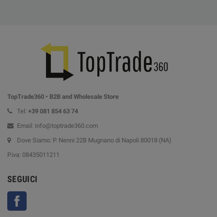
TopTrade360 • B2B and Wholesale Store
Tel:
+39
081 854 63 74
Email: info@toptrade360.com
Dove Siamo: P. Nenni 22B Mugnano di Napoli 80018 (NA)
P.iva: 08435011211
SEGUICI
Facebook