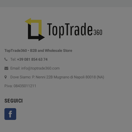
TopTrade360 • B2B and Wholesale Store
Tel:
+39
081 854 63 74
Email: info@toptrade360.com
Dove Siamo: P. Nenni 22B Mugnano di Napoli 80018 (NA)
P.iva: 08435011211
SEGUICI
Facebook