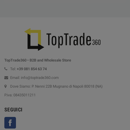
TopTrade360 • B2B and Wholesale Store
Tel:
+39
081 854 63 74
Email: info@toptrade360.com
Dove Siamo: P. Nenni 22B Mugnano di Napoli 80018 (NA)
P.iva: 08435011211
SEGUICI
Facebook