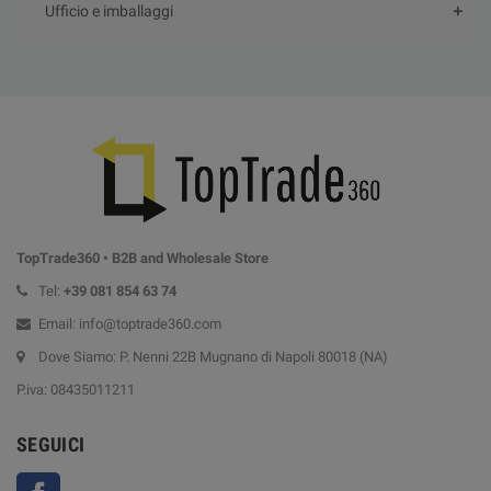
Ufficio e imballaggi
TopTrade360 • B2B and Wholesale Store
Tel:
+39
081 854 63 74
Email: info@toptrade360.com
Dove Siamo: P. Nenni 22B Mugnano di Napoli 80018 (NA)
P.iva: 08435011211
SEGUICI
Facebook