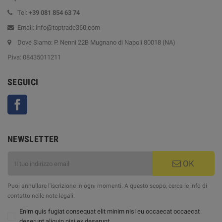
Tel:
+39
081 854 63 74
Email: info@toptrade360.com
Dove Siamo: P. Nenni 22B Mugnano di Napoli 80018 (NA)
P.iva: 08435011211
SEGUICI
Facebook
NEWSLETTER
OK
Puoi annullare l'iscrizione in ogni momenti. A questo scopo, cerca le info di
contatto nelle note legali.
Enim quis fugiat consequat elit minim nisi eu occaecat occaecat
deserunt aliquip nisi ex deserunt.