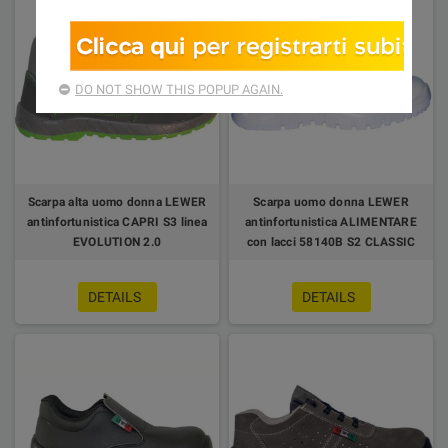
DO NOT SHOW THIS POPUP AGAIN.
Scarpa alta uomo donna LEWER
Scarpa uomo donna LEWER
antinfortunistica CAPRI S3 linea
antinfortunistica ALIMENTARE
EVOLUTION 2.0
con lacci 58140B S2 CLASSIC
DETAILS
DETAILS