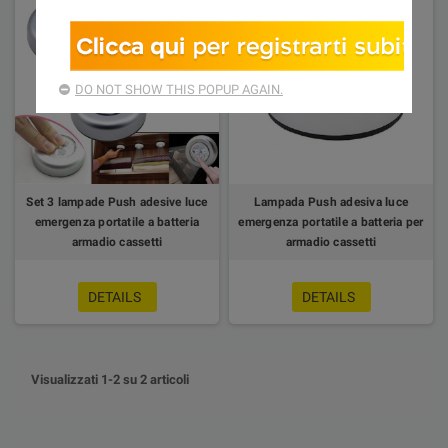
DO NOT SHOW THIS POPUP AGAIN.
Set 3 lampade Push adesive luce
Lampada Push adesiva luce
emergenza portatile a batteria
emergenza portatile a batteria per
armadio cassetti
armadio cassetti
DETAILS
DETAILS
Visualizzati 1-2 su 2 articoli