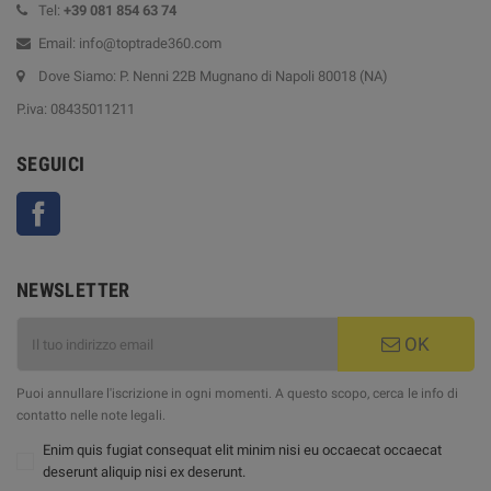
Tel:
+39
081 854 63 74
Email: info@toptrade360.com
Dove Siamo: P. Nenni 22B Mugnano di Napoli 80018 (NA)
P.iva: 08435011211
SEGUICI
Facebook
NEWSLETTER
OK
Puoi annullare l'iscrizione in ogni momenti. A questo scopo, cerca le info di
contatto nelle note legali.
Enim quis fugiat consequat elit minim nisi eu occaecat occaecat
deserunt aliquip nisi ex deserunt.