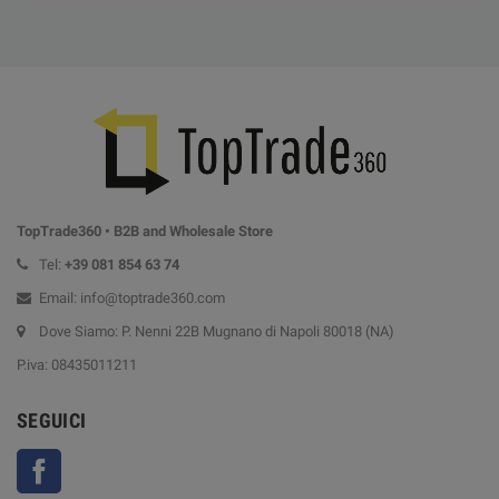
TopTrade360 • B2B and Wholesale Store
Tel:
+39
081 854 63 74
Email: info@toptrade360.com
Dove Siamo: P. Nenni 22B Mugnano di Napoli 80018 (NA)
P.iva: 08435011211
SEGUICI
Facebook