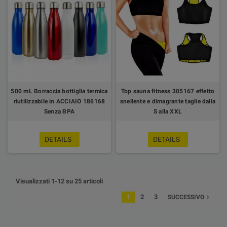
500 mL Borraccia bottiglia termica
Top sauna fitness 305167 effetto
riutilizzabile in ACCIAIO 186168
snellente e dimagrante taglie dalla
Senza BPA
S alla XXL
DETAILS
DETAILS
Visualizzati 1-12 su 25 articoli
1
2
3
navigate_next
SUCCESSIVO