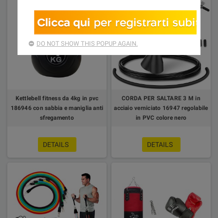
DO NOT SHOW THIS POPUP AGAIN.
Kettlebell fitness da 4kg in pvc
CORDA PER SALTARE 3 M in
186946 con sabbia e maniglia anti
acciaio verniciato 16947 regolabile
sfregamento
in PVC colore nero
DETAILS
DETAILS