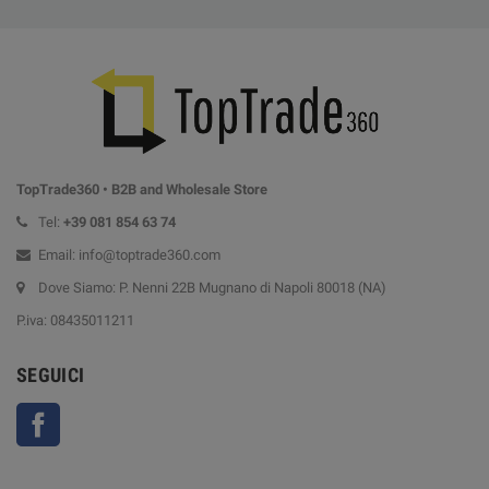
TopTrade360 • B2B and Wholesale Store
Tel:
+39
081 854 63 74
Email: info@toptrade360.com
Dove Siamo: P. Nenni 22B Mugnano di Napoli 80018 (NA)
P.iva: 08435011211
SEGUICI
Facebook