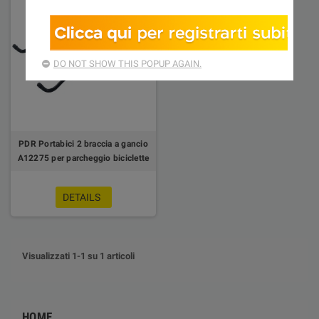
DO NOT SHOW THIS POPUP AGAIN.
PDR Portabici 2 braccia a gancio
A12275 per parcheggio biciclette
DETAILS
Visualizzati 1-1 su 1 articoli
HOME