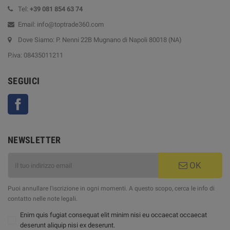
Tel:
+39
081 854 63 74
Email: info@toptrade360.com
Dove Siamo: P. Nenni 22B Mugnano di Napoli 80018 (NA)
P.iva: 08435011211
SEGUICI
Facebook
NEWSLETTER
OK
Puoi annullare l'iscrizione in ogni momenti. A questo scopo, cerca le info di
contatto nelle note legali.
Enim quis fugiat consequat elit minim nisi eu occaecat occaecat
deserunt aliquip nisi ex deserunt.