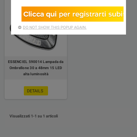
DO NOT SHOW THIS POPUP AGAIN.
ESSENCIEL 590014 Lampada da
Ombrellone 30 a 48mm 15 LED
alta luminosità
DETAILS
Visualizzati 1-1 su 1 articoli