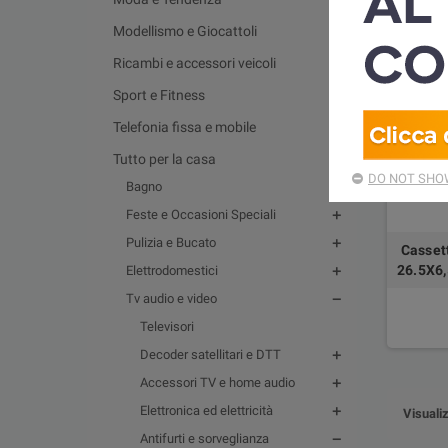
Modellismo e Giocattoli
Ricambi e accessori veicoli
Sport e Fitness
Telefonia fissa e mobile
Tutto per la casa
DO NOT SHOW
Bagno
Feste e Occasioni Speciali
Pulizia e Bucato
Cassett
26.5X6,
Elettrodomestici
Tv audio e video
Televisori
Decoder satellitari e DTT
Accessori TV e home audio
Elettronica ed elettricità
Visualiz
Antifurti e sorveglianza