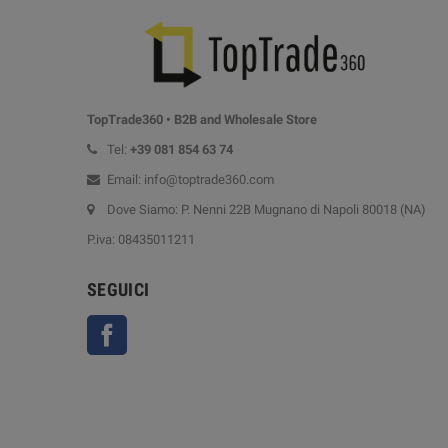
TopTrade360 • B2B and Wholesale Store
Tel:
+39
081 854 63 74
Email: info@toptrade360.com
Dove Siamo: P. Nenni 22B Mugnano di Napoli 80018 (NA)
P.iva: 08435011211
SEGUICI
Facebook