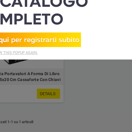
 THIS POPUP AGAIN.
a Portavalori A Forma Di Libro
5x20 Cm Cassaforte Con Chiavi
DETAILS
zati 1-1 su 1 articoli