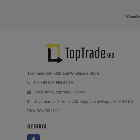
Visualiz
TopTrade360 • B2B and Wholesale Store
Tel:
+39
081 854 63 74
Email: info@toptrade360.com
Dove Siamo: P. Nenni 22B Mugnano di Napoli 80018 (NA)
P.iva: 08435011211
SEGUICI
Facebook