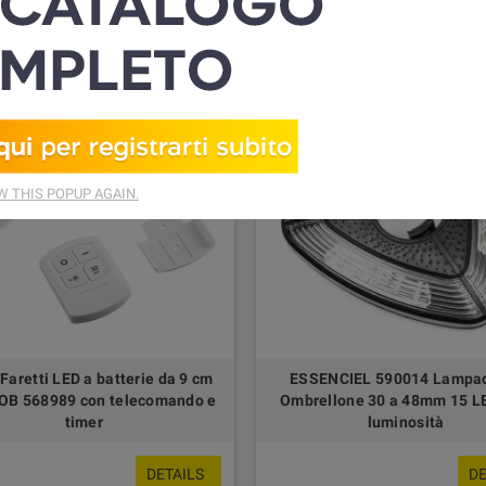
rodotti.
Ordina per:
 THIS POPUP AGAIN.
 Faretti LED a batterie da 9 cm
ESSENCIEL 590014 Lampa
COB 568989 con telecomando e
Ombrellone 30 a 48mm 15 LE
timer
luminosità
DETAILS
DE