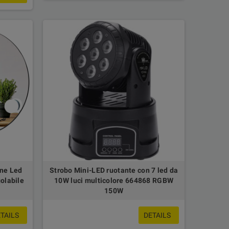
ine Led
Strobo Mini-LED ruotante con 7 led da
olabile
10W luci multicolore 664868 RGBW
150W
TAILS
DETAILS