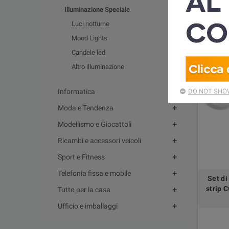
Ci sono 7 p
Illuminazione Speciale
Luci notturne
Mood Lights
Candele led
Altro illuminazione
Informatica
DO NOT SHOW
Moda e Tendenza
Modellismo e Giocattoli
Ricambi e accessori veicoli
Sport e Fitness
Telefonia fissa e mobile
Set di
strip 
Tutto per la casa
Ufficio e imballaggi