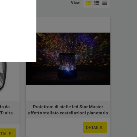
view_comfy
view_list
view_headline
View
da da
Proiettore di stelle led Star Master
D alta
effetto stellato costellazioni planetario
DETAILS
TAILS