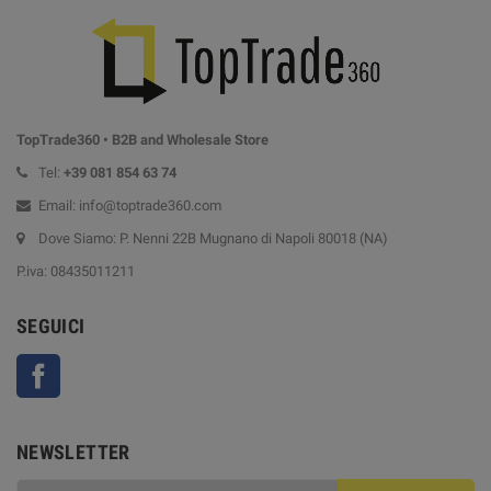
TopTrade360 • B2B and Wholesale Store
Tel:
+39
081 854 63 74
Email: info@toptrade360.com
Dove Siamo: P. Nenni 22B Mugnano di Napoli 80018 (NA)
P.iva: 08435011211
SEGUICI
Facebook
NEWSLETTER