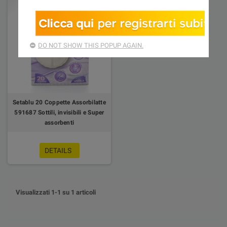
DO NOT SHOW THIS POPUP AGAIN.
Setablu 20 Coppette Assorbilatte
591687 Sottili, invisibili e Super
assorbenti
DETAILS
Visualizzati 1-1 su 1 articoli