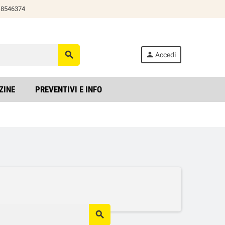
818546374
search
person
Accedi
ZINE
PREVENTIVI E INFO
search