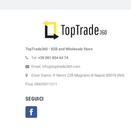
TopTrade360 • B2B and Wholesale Store
Tel:
+39
081 854 63 74
Email: info@toptrade360.com
Dove Siamo: P. Nenni 22B Mugnano di Napoli 80018 (NA)
P.iva: 08435011211
SEGUICI
Facebook