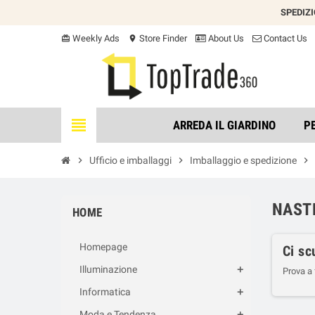
SPEDIZ
Weekly Ads
Store Finder
About Us
Contact Us
card_giftcard
location_on
view_headline
ARREDA IL GIARDINO
P
chevron_right
Ufficio e imballaggi
chevron_right
Imballaggio e spedizione
chevron_right
NASTR
HOME
Homepage
Ci sc
Illuminazione
Prova a
Informatica
Moda e Tendenza