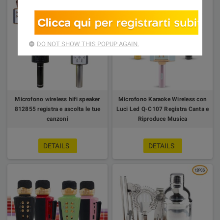
DO NOT SHOW THIS POPUP AGAIN.
Microfono wireless hifi speaker
Microfono Karaoke Wireless con
812855 registra e ascolta le tue
Luci Led Q-C107 Registra Canta e
canzoni
Riproduce Musica
DETAILS
DETAILS