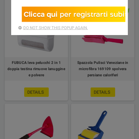
DO NOT SHOW THIS POPUP AGAIN.
FUBUCA leva pelucchi 2 in 1
Spazzola Pulisci Veneziane in
doppia testina rimuove lanuggine
microfibra 169109 spolvera
e polvere
persiane caloriferi
DETAILS
DETAILS