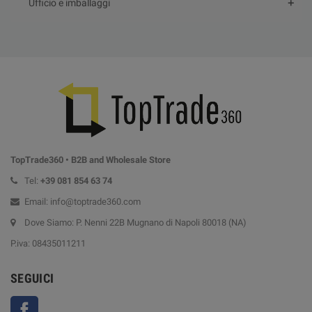
Ufficio e imballaggi
TopTrade360 • B2B and Wholesale Store
Tel:
+39
081 854 63 74
Email: info@toptrade360.com
Dove Siamo: P. Nenni 22B Mugnano di Napoli 80018 (NA)
P.iva: 08435011211
SEGUICI
Facebook