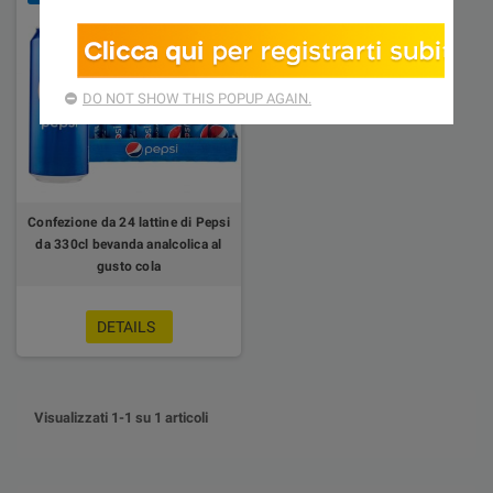
DO NOT SHOW THIS POPUP AGAIN.
Confezione da 24 lattine di Pepsi
da 330cl bevanda analcolica al
gusto cola
DETAILS
Visualizzati 1-1 su 1 articoli