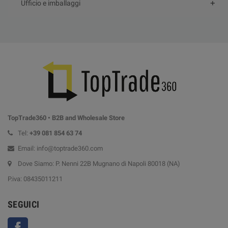
Ufficio e imballaggi
TopTrade360 • B2B and Wholesale Store
Tel:
+39
081 854 63 74
Email: info@toptrade360.com
Dove Siamo: P. Nenni 22B Mugnano di Napoli 80018 (NA)
P.iva: 08435011211
SEGUICI
Facebook