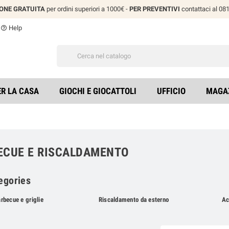
IONE GRATUITA
per ordini superiori a 1000€ -
PER PREVENTIVI
contattaci al 0
Help
help_outline
ER LA CASA
GIOCHI E GIOCATTOLI
UFFICIO
MAGA
ECUE E RISCALDAMENTO
egories
rbecue e griglie
Riscaldamento da esterno
Ac