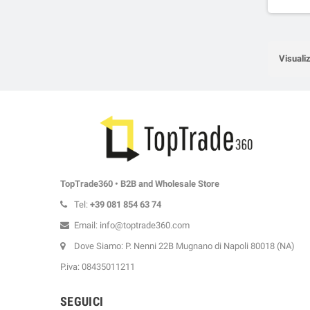
Visualiz
TopTrade360 • B2B and Wholesale Store
Tel:
+39
081 854 63 74
Email: info@toptrade360.com
Dove Siamo: P. Nenni 22B Mugnano di Napoli 80018 (NA)
P.iva: 08435011211
SEGUICI