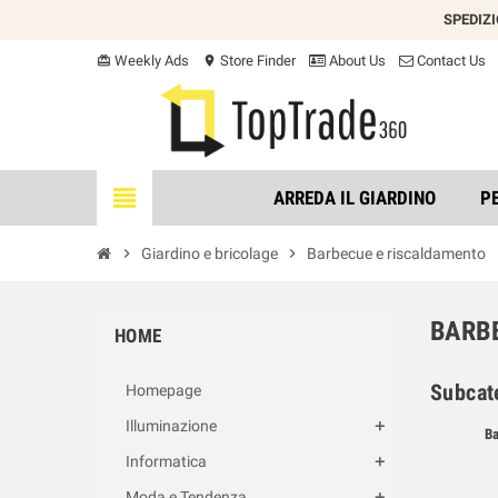
SPEDIZ
Weekly Ads
Store Finder
About Us
Contact Us
card_giftcard
location_on
view_headline
ARREDA IL GIARDINO
P
chevron_right
Giardino e bricolage
chevron_right
Barbecue e riscaldamento
BARB
HOME
Subcat
Homepage
Illuminazione
Ba
Informatica
Moda e Tendenza