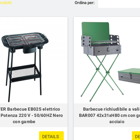
rodotti.
Ordina per:
R Barbecue EB02S elettrico
Barbecue richiudibile a val
Potenza 220 V - 50/60HZ Nero
BAR007 42x31xH80 cm con gri
con gambe
acciaio
DETAILS
DE