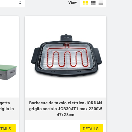
view_comfy
view_list
view_headline
View
igetta
Barbecue da tavolo elettrico JORDAN
glia in
griglia acciaio JGB304T1 max 2200W
47x28cm
TAILS
DETAILS