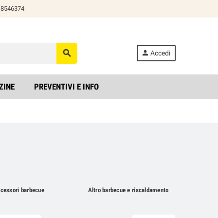
818546374
search
person
Accedi
ZINE
PREVENTIVI E INFO
cessori barbecue
Altro barbecue e riscaldamento