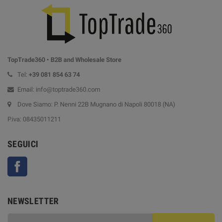
TopTrade360 • B2B and Wholesale Store
Tel:
+39
081 854 63 74
Email: info@toptrade360.com
Dove Siamo: P. Nenni 22B Mugnano di Napoli 80018 (NA)
P.iva: 08435011211
SEGUICI
Facebook
NEWSLETTER