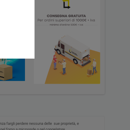
PINTEREST
senza fargli perdere nessuna delle sue proprietà, e
 nel forno a microonde o nel congelatore.