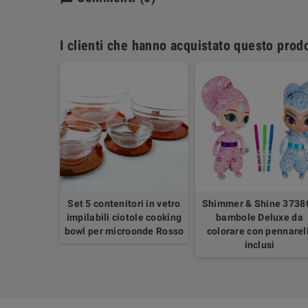
I clienti che hanno acquistato questo pro
tutto con
Set 5 contenitori in vetro
Shimmer & Shine 3738
escopico
impilabili ciotole cooking
bambole Deluxe da
panno in
bowl per microonde Rosso
colorare con pennarell
bra
inclusi