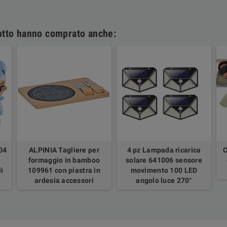
dotto hanno comprato anche:
04
ALPINIA Tagliere per
4 pz Lampada ricarica
C
formaggio in bamboo
solare 641006 sensore
i
109961 con piastra in
movimento 100 LED
ardesia accessori
angolo luce 270°