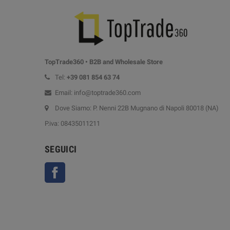
TopTrade360 • B2B and Wholesale Store
Tel:
+39
081 854 63 74
Email: info@toptrade360.com
Dove Siamo: P. Nenni 22B Mugnano di Napoli 80018 (NA)
P.iva: 08435011211
SEGUICI
Facebook