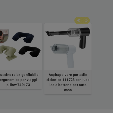
uscino relax gonfiabile
Aspirapolvere portatile
Por
ergonomico per viaggi
ciclonico 111723 con luce
Multifun
pillow 749173
led a batterie per auto
per C
casa
Organiz